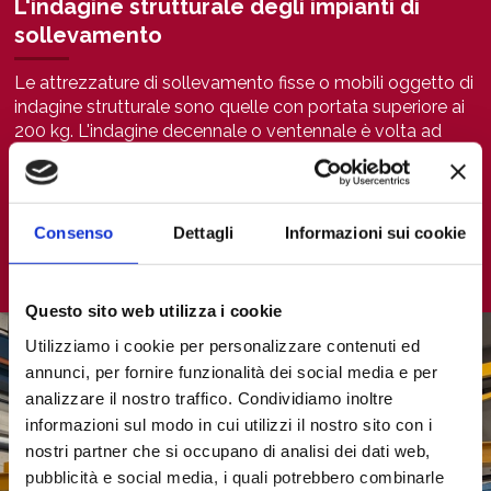
L'indagine strutturale degli impianti di
sollevamento
Le attrezzature di sollevamento fisse o mobili oggetto di
indagine strutturale sono quelle con portata superiore ai
200 kg. L'indagine decennale o ventennale è volta ad
individuare eventuali vizi, difetti o anomalie degli
elementi di carpenteria metallica e dei meccanismi ad
essa collegati, causati dall'utilizzo dell'attrezzatura nel
tempo. Al termine della verifica i nostri tecnici calcolano i
Consenso
Dettagli
Informazioni sui cookie
cicli di vita residua in cui la macchina può ancora operare
in sicurezza e le eventuali nuove portate nominali.
Questo sito web utilizza i cookie
Utilizziamo i cookie per personalizzare contenuti ed
annunci, per fornire funzionalità dei social media e per
analizzare il nostro traffico. Condividiamo inoltre
informazioni sul modo in cui utilizzi il nostro sito con i
nostri partner che si occupano di analisi dei dati web,
pubblicità e social media, i quali potrebbero combinarle