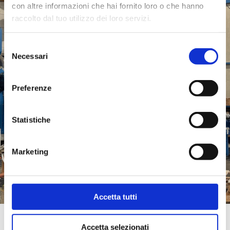
con altre informazioni che hai fornito loro o che hanno
raccolto dal tuo utilizzo dei loro servizi.
Selezione
Necessari
del
consenso
Preferenze
Statistiche
Marketing
Accetta tutti
Metodi di analisi sulle apparecchiature di
Accetta selezionati