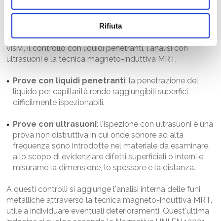
sollevamento
Per le verifiche strutturali sugli impianti di sollevamento
Rifiuta
possono essere utilizzati i seguenti metodi: gli esami
visivi, il controllo con liquidi penetranti, l'analisi con
ultrasuoni e la tecnica magneto-induttiva MRT.
Prove con liquidi penetranti
: la penetrazione del
liquido per capillarità rende raggiungibili superfici
difficilmente ispezionabili.
Prove con ultrasuoni
: l'ispezione con ultrasuoni è una
prova non distruttiva in cui onde sonore ad alta
frequenza sono introdotte nel materiale da esaminare,
allo scopo di evidenziare difetti superficiali o interni e
misurarne la dimensione, lo spessore e la distanza.
A questi controlli si aggiunge l'analisi interna delle funi
metalliche attraverso la tecnica magneto-induttiva MRT,
utile a individuare eventuali deterioramenti. Quest'ultima