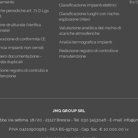
vamento
81/
Classificazione impianti elettrici
che periodiche art. 71 D.Lgs.
Classificazione luoghi con rischio
8
esplosione (Atex)
ne strutturale (Verifica
Valutazione analitica del rischio di
nale)
scariche atmosferiche
arazione di conformita CE
Analisi termografica impianti
cia impianti non censiti
Redazione registro di controllo e
ero documentazione -
manutenzione
sta duplicati
one registro di controllo e
tenzione
JMG GROUP SRL
Abba Via settima, 18/20 - 25127 Brescia - Tel:
030.3453046
- E-mail:
info@jm
P.IVA 04210900983 - REA BS-597151 - Cap. Soc. € 10.000,00 i.v.