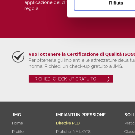
applicazione del d.m. 329/04; contatta JMG Group pe
Rifiuta
regola.
Vuoi ottenere la Certificazione di Qualità ISO
Per ottenerla gli impianti e le attrezzature della
norma. Richiedi un check-up gratuito a JMG.
RICHIEDI CHECK-UP GRATUITO
JMG
IMPIANTI IN PRESSIONE
SOL
Home
Direttiva PED
Prati
Profilo
Pratiche INAIL/ATS
Classi