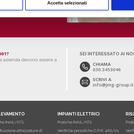
r verificare di essere in
Accetta selezionati
9001?
SEI INTERESSATO AI NO
 tua azienda devono essere a
CHIAMA
030.3453046
SCRIVI A
info@jmg-group.it
LEVAMENTO
IMPIANTI ELETTRICI
RI
che INAIL/ATS
Pratiche INAIL/ATS
Prat
ficazione attrezzature di
Verifiche periodiche D.P.R. 462/01
Verif