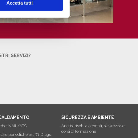
Accetta tutti
STRI SERVIZI?
SCALDAMENTO
SICUREZZA E AMBIENTE
iche INAIL/ATS
Analisi rischi aziendali, sicurezza e
corsi di formazione
iche periodiche art. 71 D.Lgs.