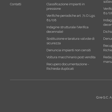
solle
Contatti
Classificazione impianti in
pressione
Verifi
81/0
Verifiche periodiche art. 71 D.Lgs.
81/08
Indagi
decen
Indagine strutturale (Verifica
decennale)
Dichi
Sostituzione e taratura valvole di
Denun
sicurezza
Recup
Denuncia impianti non censiti
Richie
Voltura macchinario post vendita
Redazi
manu
Recupero documentazione -
Richiesta duplicati
Q.re G.C. 