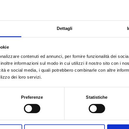
Dettagli
ookie
nalizzare contenuti ed annunci, per fornire funzionalità dei socia
inoltre informazioni sul modo in cui utilizzi il nostro sito con i n
icità e social media, i quali potrebbero combinarle con altre inform
lizzo dei loro servizi.
 operi in pressione sopra
 per verificare il rispetto
Preferenze
Statistiche
 "Sistemi di gestione per
one o un'attrezzatura che
mativa PED e successiva